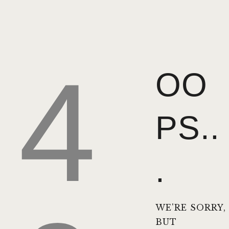
4
OO
PS..
.
WE'RE SORRY,
BUT