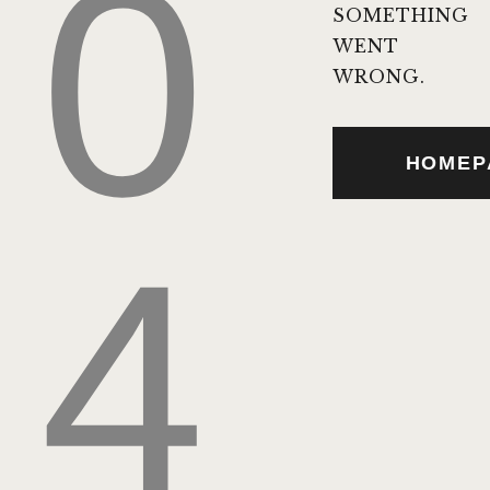
0
SOMETHING
WENT
WRONG.
HOMEP
4