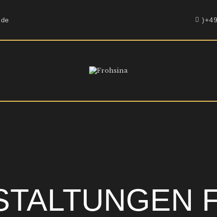
HOME
.de
)+4
ÜBER UNS
LOUNGE & BAR
RESTAURANT
STALTUNGEN 