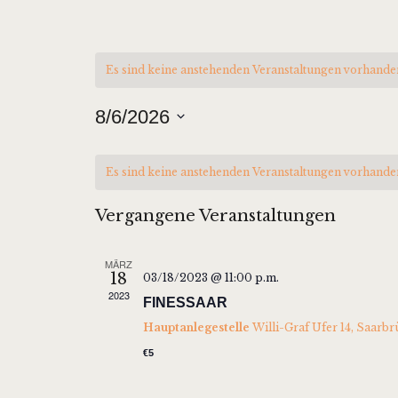
Es sind keine anstehenden Veranstaltungen vorhande
8/6/2026
D
K
a
Es sind keine anstehenden Veranstaltungen vorhande
t
A
Vergangene Veranstaltungen
u
L
m
MÄRZ
w
18
03/18/2023 @ 11:00 p.m.
E
2023
ä
FINESSAAR
h
Hauptanlegestelle
Willi-Graf Ufer 14, Saarb
N
l
€5
e